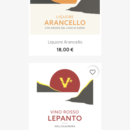
Liquore Arancello
18,00 €
favorite_border