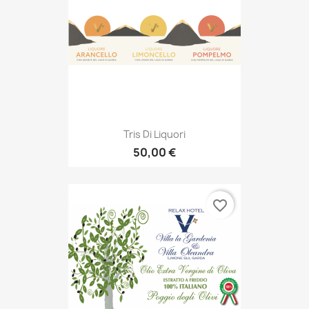
Tris Di Liquori
50,00 €
favorite_border