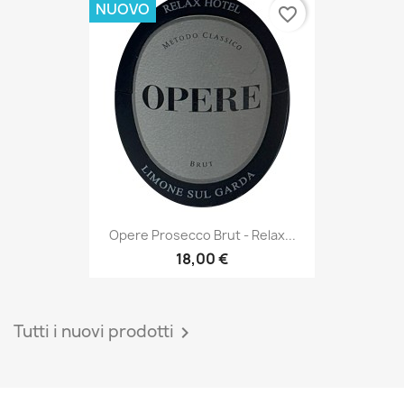
NUOVO
favorite_border
Opere Prosecco Brut - Relax...
18,00 €
Tutti i nuovi prodotti
