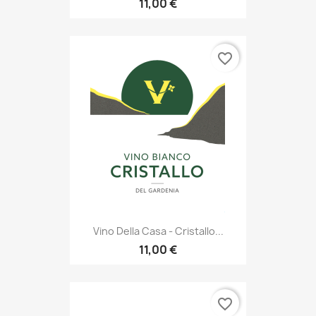
11,00 €
favorite_border
Vino Della Casa - Cristallo...
11,00 €
favorite_border