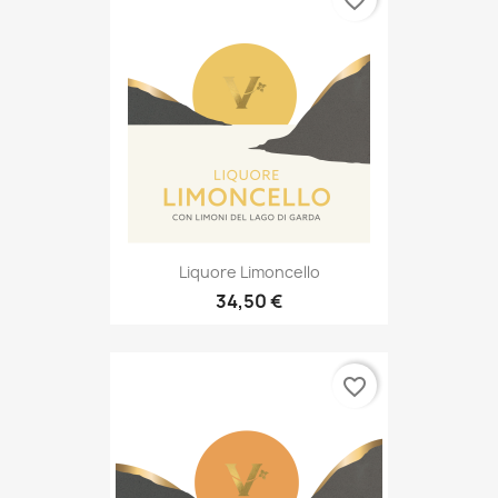
Liquore Limoncello
34,50 €
favorite_border