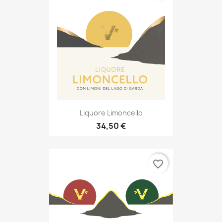
Liquore Limoncello
34,50 €
favorite_border