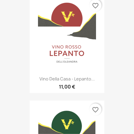
favorite_border
Vino Della Casa - Lepanto...
11,00 €
favorite_border