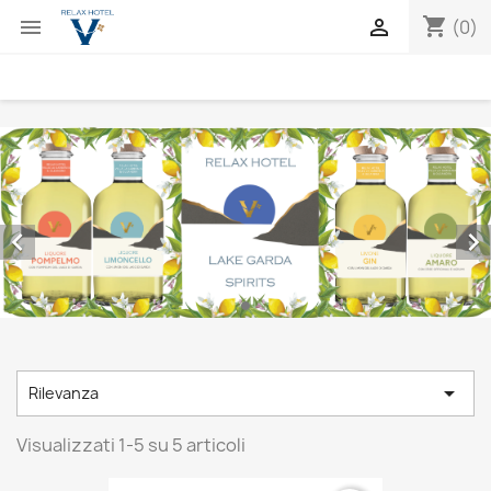
shopping_cart


(0)



Rilevanza
Visualizzati 1-5 su 5 articoli